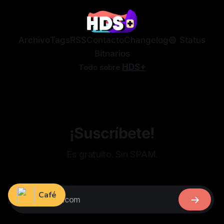
Archivo
Tags
RSS
Contacto
Changelog
🟢 Status
Bitnarios
HDS+
Todo sobre
¡Suscríbete!
Es gratuito. Sin SPAM.