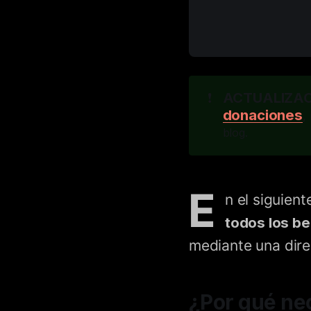
ACTUALIZACI
❗
donaciones
,
blog.
E
n el siguien
todos los be
mediante una dire
¿Por qué ne