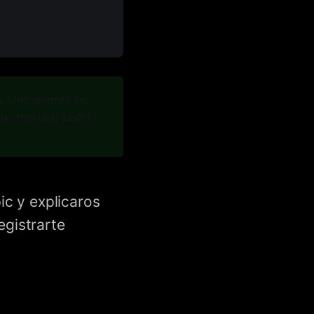
n. Únicamente las
que hay detrás del
ic y explicaros
egistrarte