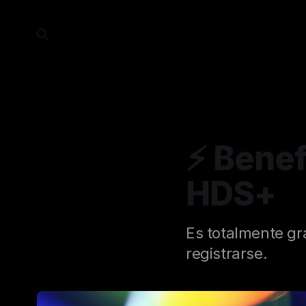
⚡ Benef
HDS+
Es totalmente gr
registrarse.