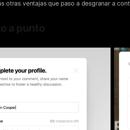
 otras ventajas que paso a desgranar a cont
to a punto