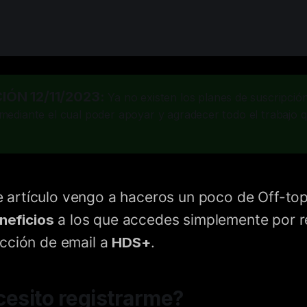
ÓN 12/11/2023: 
Ya no existen los planes de suscripció
 mediante el cual poder apoyar y agradecer todo el trabajo 
te artículo vengo a haceros un poco de Off-top
neficios
a los que accedes simplemente por r
cción de email a
HDS+
.
cesito registrarme?