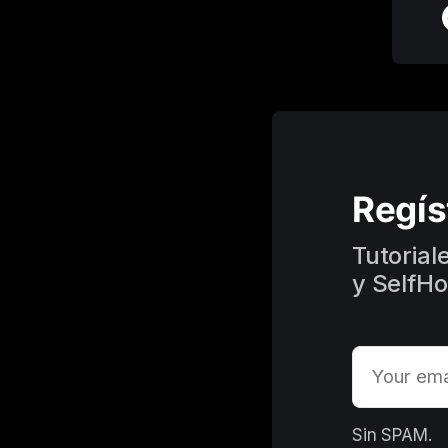
Regís
Tutorial
y SelfHo
E
Sin SPAM. 