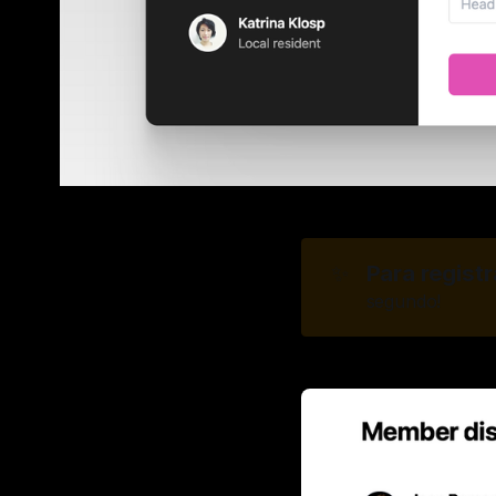
Para regist
✨
segundo!