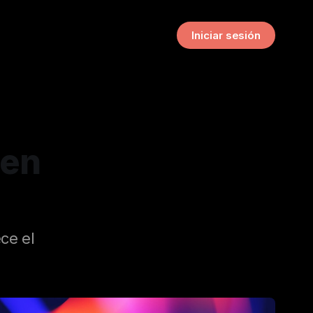
Iniciar sesión
 en
ce el