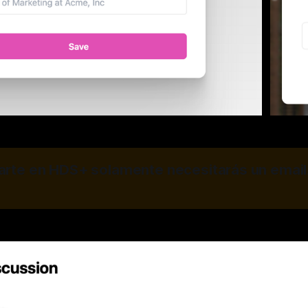
rarte en HDS+ solamente necesitarás un email