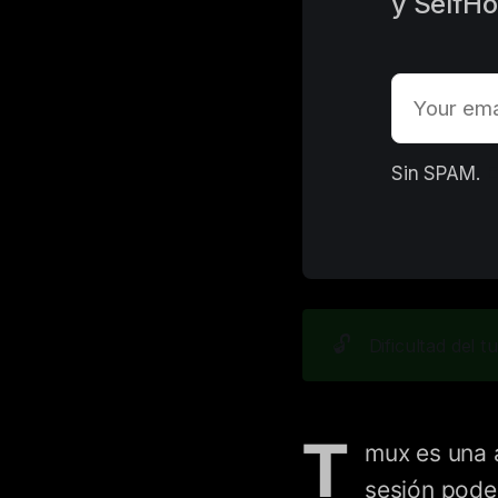
y SelfHo
E
Sin SPAM. 
🔓
Dificultad del tu
T
mux es una 
sesión pode