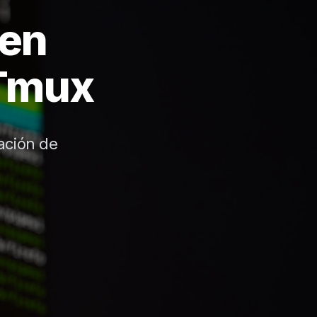
 en
 Tmux
ación de