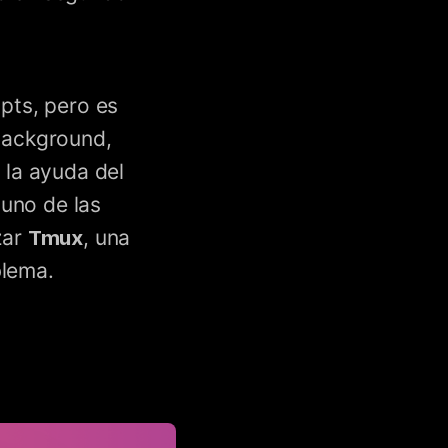
ripts, pero es
 background,
 la ayuda del
uno de las
zar
Tmux
, una
blema.