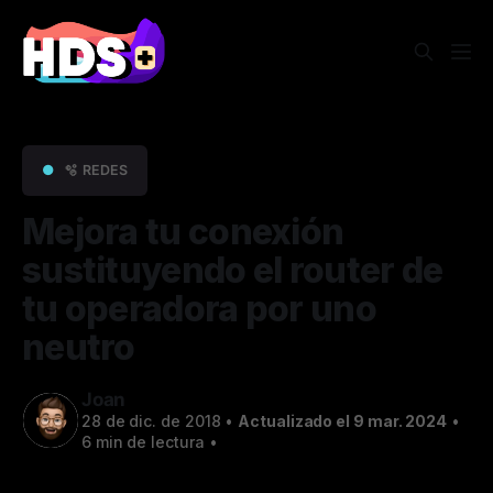
●
🫧 REDES
Mejora tu conexión
sustituyendo el router de
tu operadora por uno
neutro
Joan
28 de dic. de 2018
•
Actualizado el 9 mar. 2024
•
6 min de lectura
•