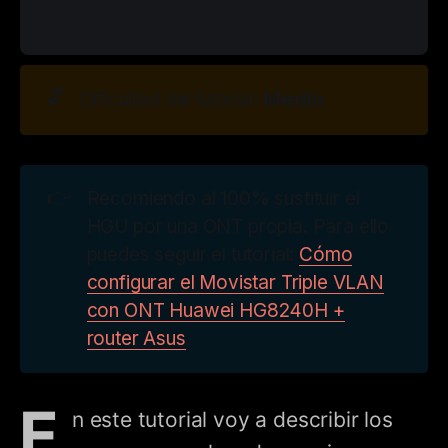
🔓
Medio
Dificultad del tutorial:
👉
Recomiendo al 100% sustituir el
HGU por una ONT propia. Para ello
puedes seguir el tutorial:
Cómo
configurar el Movistar Triple VLAN
con ONT Huawei HG8240H +
router Asus
.
E
n este tutorial voy a describir los