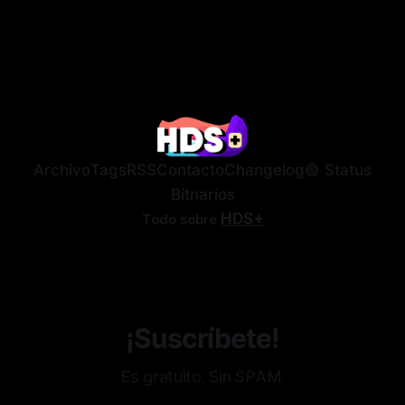
Archivo
Tags
RSS
Contacto
Changelog
🟢 Status
Bitnarios
HDS+
Todo sobre
¡Suscríbete!
Es gratuito. Sin SPAM.