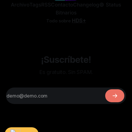
Archivo
Tags
RSS
Contacto
Changelog
🟢 Status
Bitnarios
HDS+
Todo sobre
¡Suscríbete!
Es gratuito. Sin SPAM.