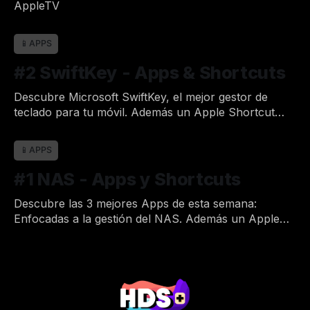
AppleTV
Por Joan
12 de may. de 2023
•
📱APPS
#2 SwiftKey - Apps & Shortcuts
Descubre Microsoft SwiftKey, el mejor gestor de
teclado para tu móvil. Además un Apple Shortcut
destacado.
Por Joan
20 de nov. de 2022
•
📱APPS
#1 NAS - Apps y Shortcuts
Descubre las 3 mejores Apps de esta semana:
Enfocadas a la gestión del NAS. Además un Apple
Shortcut destacado.
Por Joan
3 de nov. de 2022
•