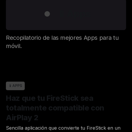
📱Apps
●
Recopilatorio de las mejores Apps para tu
móvil.
📱APPS
Haz que tu FireStick sea
totalmente compatible con
AirPlay 2
Sencilla aplicación que convierte tu FireStick en un