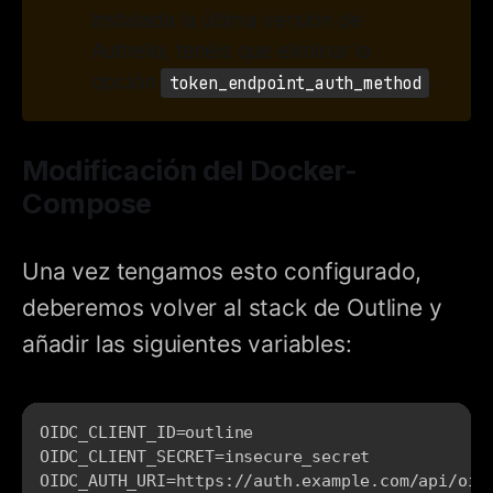
instalada la última versión de
Authelia, tenéis que eliminar la
opción
.
token_endpoint_auth_method
Modificación del Docker-
Compose
Una vez tengamos esto configurado,
deberemos volver al stack de Outline y
añadir las siguientes variables:
OIDC_CLIENT_ID=outline

OIDC_CLIENT_SECRET=insecure_secret

OIDC_AUTH_URI=https
:
//auth.example.com/api/oidc