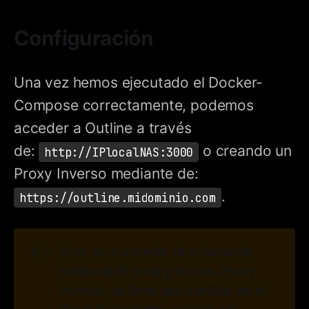
Configuración
Una vez hemos ejecutado el Docker-
Compose correctamente, podemos
acceder a Outline a través
de:
o creando un
http://IPlocalNAS:3000
Proxy Inverso mediante de:
.
https://outline.midominio.com
👉
Si se va a acceder directamente
mediante IP local y no con Proxy
Inverso, se tiene que cambiar en el