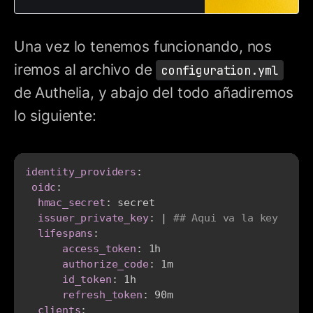
Una vez lo tenemos funcionando, nos
iremos al archivo de
configuration.yml
de Authelia, y abajo del todo añadiremos
lo siguiente:
identity_providers
:
oidc
:
hmac_secret
:
 secret

issuer_private_key
:
|
## Aqui va la key
lifespans
:
access_token
:
 1h

authorize_code
:
 1m

id_token
:
 1h

refresh_token
:
 90m

clients
: