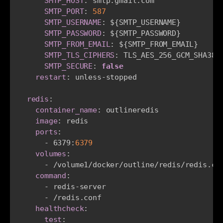
SMTP_HOST
:
 smtp.gmail.com

SMTP_PORT
:
587
SMTP_USERNAME
:
 $
{
SMTP_USERNAME
}
SMTP_PASSWORD
:
 $
{
SMTP_PASSWORD
}
SMTP_FROM_EMAIL
:
 $
{
SMTP_FROM_EMAIL
}
SMTP_TLS_CIPHERS
:
 TLS_AES_256_GCM_SHA384

SMTP_SECURE
:
false
restart
:
 unless
-
stopped

redis
:
container_name
:
 outlineredis

image
:
 redis

ports
:
-
 6379
:
6379
volumes
:
-
 /volume1/docker/outline/redis/redis.co
command
:
-
 redis
-
server

-
 /redis.conf

healthcheck
:
test
: