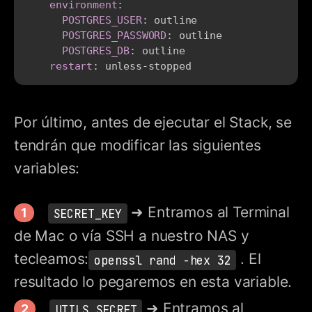
environment
:
POSTGRES_USER
:
 outline

POSTGRES_PASSWORD
:
 outline

POSTGRES_DB
:
 outline

restart
:
 unless
-
Por último, antes de ejecutar el Stack, se
tendrán que modificar las siguientes
variables:
➜ Entramos al Terminal
SECRET_KEY
de Mac o vía SSH a nuestro NAS y
tecleamos:
. El
openssl rand -hex 32
resultado lo pegaremos en esta variable.
➜ Entramos al
UTILS_SECRET