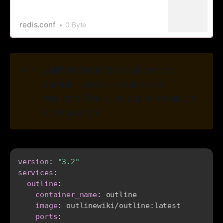
redis.conf
0 Byte
👉
¡IMPORTANTE!
Se deben de
cambiar ciertas variables del
siguiente Stack, las cuales explico a
continuación.
version
:
"3.2"
services
:
outline
:
container_name
:
 outline

image
:
 outlinewiki/outline
:
latest

ports
: