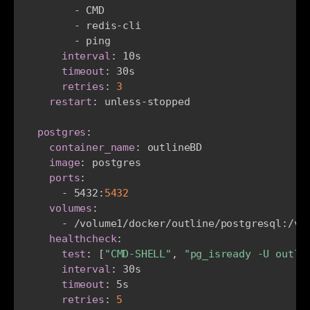
-
 CMD

-
 redis
-
cli

-
 ping

interval
:
 10s

timeout
:
 30s

retries
:
3
restart
:
 unless
-
stopped

postgres
:
container_name
:
 outlineBD

image
:
 postgres

ports
:
-
 5432
:
5432
volumes
:
-
 /volume1/docker/outline/postgresql
:
/va
healthcheck
:
test
:
[
"CMD-SHELL"
,
"pg_isready -U outli
interval
:
 30s

timeout
:
 5s

retries
:
5