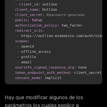
-
client_id
:
 outline

client_name
:
 Outline

client_secret
:
#password generada
public
:
false
authorization_policy
:
 two_factor

redirect_uris
:
-
 https
:
//outline.midominio.com/auth/oidc.c
scopes
:
-
 openid

-
 offline_access

-
 profile

-
 email

userinfo_signed_response_alg
:
 none

token_endpoint_auth_method
:
 client_secret_po
consent_mode
:
 implicit
Hay que modificar algunos de los
parámetros los cuales explico a