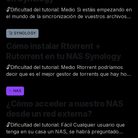
🔓Dificultad del tutorial: Medio Si estáis empezando en
el mundo de la sincronización de vuestros archivos
entre NAS Synology y Google Drive, os habréis
Por Joan
16 de mar. de 2020
•
topado seguramente con un programa llamado
🚀 SYNOLOGY
'rclone'. También os habréis dado cuenta que existen
decenas de guías en las que cada uno explica el
Cómo instalar Rtorrent +
Rutorrent en tu NAS Synology
🔓Dificultad del tutorial: Medio Rtorrent podríamos
decir que es el mejor gestor de torrents que hay hoy
en día. Son muchos los usuarios que preguntan
Por Joan
10 de mar. de 2020
•
cómo pueden instalarlo en su NAS y poder optimizar
✨ NAS
la descarga mediante torrent de manera más rápida y
factible. En esta guía os voy a
¿Cómo acceder a nuestro NAS
desde un red externa?
🔓Dificultad del tutorial: Fácil Cualquier usuario que
tenga en su casa un NAS, se habrá preguntado