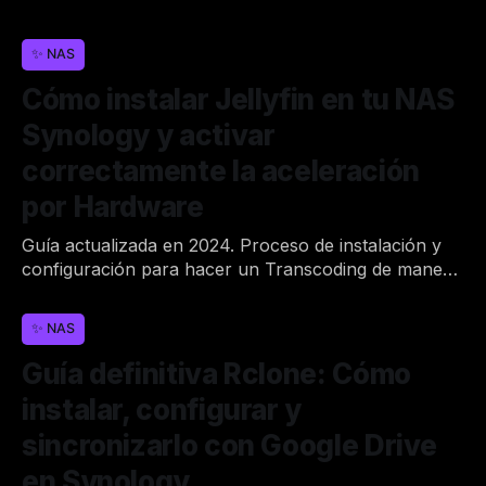
✨ NAS
Cómo instalar Jellyfin en tu NAS
Synology y activar
correctamente la aceleración
por Hardware
Guía actualizada en 2024. Proceso de instalación y
configuración para hacer un Transcoding de manera
correcta.
Por Joan
2 de may. de 2020
•
✨ NAS
Guía definitiva Rclone: Cómo
instalar, configurar y
sincronizarlo con Google Drive
en Synology