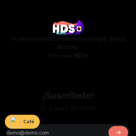
alguna vez cómo puede acceder a él desde fuera de
Por Joan
16 de may. de 2019
•
casa. Es algo importante que hay que tener en
cuenta, ya que no siempre estamos en casa cuando
queremos acceder a nuestro NAS para
Archivo
Tags
RSS
Contacto
Changelog
🟢 Status
Bitnarios
HDS+
Todo sobre
¡Suscríbete!
Es gratuito. Sin SPAM.