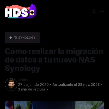
●
🚀 SYNOLOGY
Cómo realizar la migración
de datos a tu nuevo NAS
Synology
Joan
27 de jul. de 2020
•
Actualizado el 28 nov. 2023
•
3 min de lectura
•