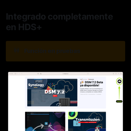
Integrado completamente
en HDS+
🚧
Función en pruebas