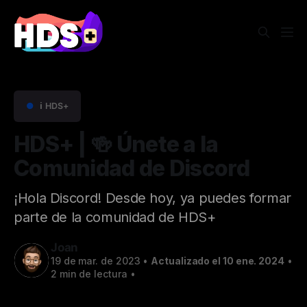
●
ℹ️ HDS+
HDS+ | 🍻 Únete a la
Comunidad de Discord
¡Hola Discord! Desde hoy, ya puedes formar
parte de la comunidad de HDS+
Joan
19 de mar. de 2023
•
Actualizado el 10 ene. 2024
•
2 min de lectura
•