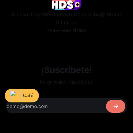
Archivo
Tags
RSS
Contacto
Changelog
🟢 Status
Bitnarios
HDS+
Todo sobre
¡Suscríbete!
Es gratuito. Sin SPAM.