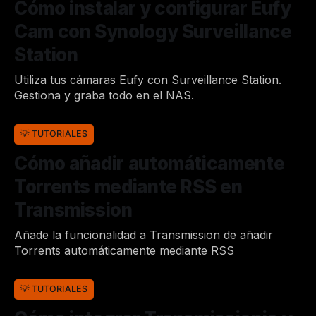
Cómo instalar y configurar Eufy
Cam con Synology Surveillance
Station
Utiliza tus cámaras Eufy con Surveillance Station.
Gestiona y graba todo en el NAS.
Por Joan
26 de jun. de 2022
•
💡 TUTORIALES
Cómo añadir automáticamente
Torrents mediante RSS en
Transmission
Añade la funcionalidad a Transmission de añadir
Torrents automáticamente mediante RSS
Por Joan
10 de mar. de 2023
•
💡 TUTORIALES