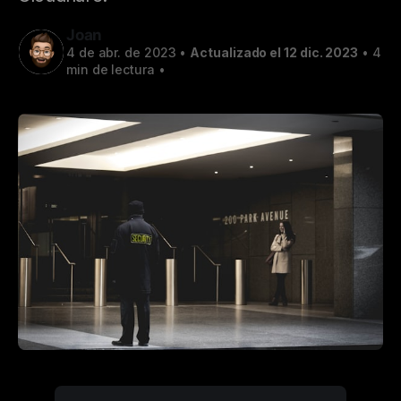
Joan
4 de abr. de 2023
•
Actualizado el 12 dic. 2023
•
4
min de lectura
•