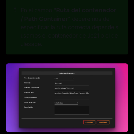
❗
Ruta del contenedor 
En el campo "
/ Path Container
" deberemos de
especificar la ruta correcta depende si
usamos el contenedor de Jc21 o el de
Jlesage.