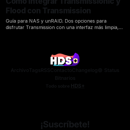
Cómo integrar Transmissionic y
Flood con Transmission
Guía para NAS y unRAID. Dos opciones para
disfrutar Transmission con una interfaz más limpia,
moderna y compatible al 100% con dispositivos
Por Joan
2 de mar. de 2023
•
móviles.
Archivo
Tags
RSS
Contacto
Changelog
🟢 Status
Bitnarios
HDS+
Todo sobre
¡Suscríbete!