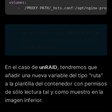
volumes
:
-
  /PROXY
-
PATH/_hsts.conf
:
/opt/nginx
-
proxy
👉🏼
PROXY-PATH
Se tiene que sustituir
por la ruta completa a la cual hemos
subido el archivo.
En el caso de
unRAID
, tendremos que
añadir una nueva variable del tipo "ruta"
a la plantilla del contenedor con permisos
de sólo lectura tal y como muestro en la
imagen inferior.