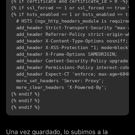
{% if certificate and certificate_id > 0 -%}

{% if ssl_forced == 1 or ssl_forced == true %}

{% if hsts_enabled == 1 or hsts_enabled == true
  # HSTS (ngx_http_headers_module is required) 
  add_header Strict-Transport-Security "max-ag
  add_header Referrer-Policy strict-origin-when
  add_header X-Content-Type-Options nosniff;

  add_header X-XSS-Protection "1; mode=block";

  add_header X-Frame-Options SAMEORIGIN;

  add_header Content-Security-Policy upgrade-in
  add_header Permissions-Policy interest-cohort
  add_header Expect-CT 'enforce; max-age=604800
  more_set_headers 'Server: Proxy';

  more_clear_headers 'X-Powered-By';

{% endif %}

{% endif %}

{% endif %}
Una vez guardado, lo subimos a la