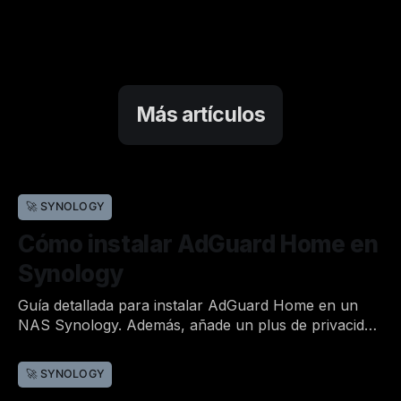
Más artículos
🚀 SYNOLOGY
Cómo instalar AdGuard Home en
Synology
Guía detallada para instalar AdGuard Home en un
NAS Synology. Además, añade un plus de privacidad
y déjalo configurado con todos tus dispositivos con
Por Joan
28 de may. de 2022
•
un router Asus.
🚀 SYNOLOGY