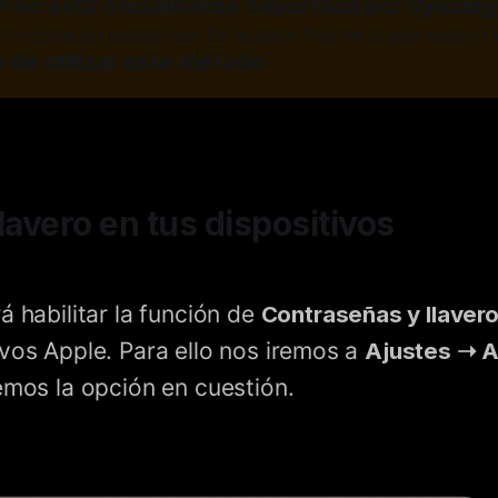
n no está oficialmente soportada por Synolog
 funciona sin problemas. En la parte final de la guía explico 
s de utilizar este método
.
Llavero en tus dispositivos
á habilitar la función de
Contraseñas y llavero
ivos Apple. Para ello nos iremos a
Ajustes ➝ A
remos la opción en cuestión.