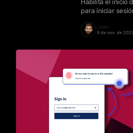
Habilita el inici
para iniciar sesi
Joan
9 de nov. de 202