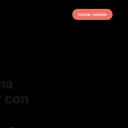
Iniciar sesión
ma
y con