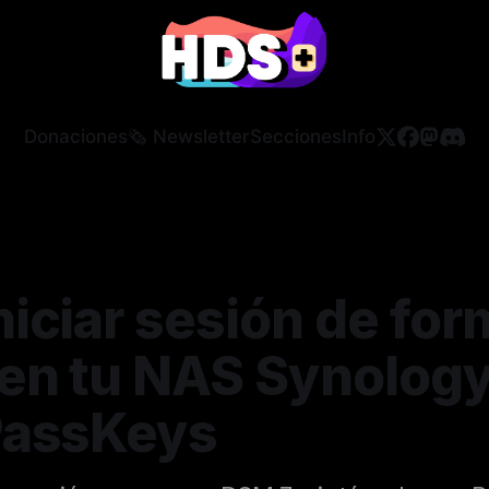
Donaciones
🗞️ Newsletter
Secciones
Info
iciar sesión de for
en tu NAS Synolog
PassKeys