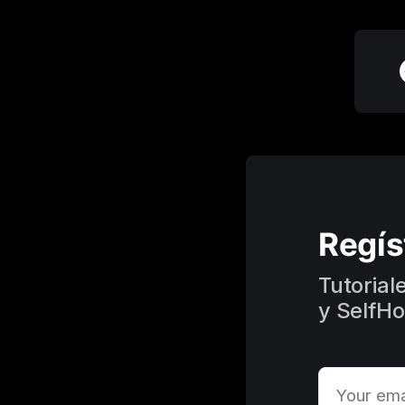
Regís
Tutorial
y SelfHo