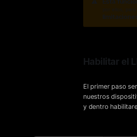
Esta funció
⚠️
por ellos, pero
limitacione
Habilitar el 
El primer paso ser
nuestros disposit
y dentro habilita