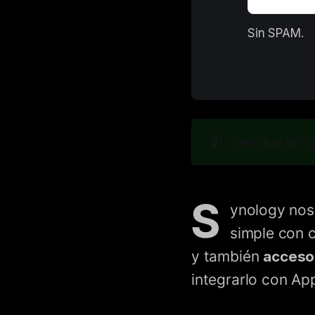
E
Sin SPAM. 
🔓
Dificultad del tu
S
ynology nos
simple con 
y también
acceso
integrarlo con Ap