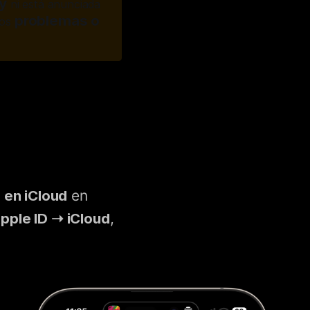
y
ni está anunciada
problemas o 
los
 en iCloud
en
pple ID ➝ iCloud
,