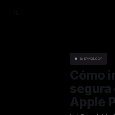
●
🚀 SYNOLOGY
Cómo in
segura 
Apple 