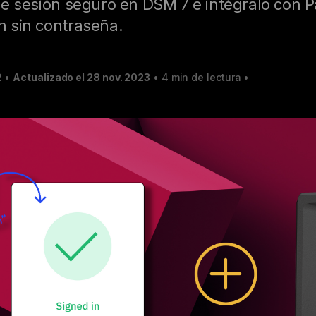
o de sesión seguro en DSM 7 e intégralo con
ón sin contraseña.
2
•
Actualizado el 28 nov. 2023
•
4 min de lectura
•