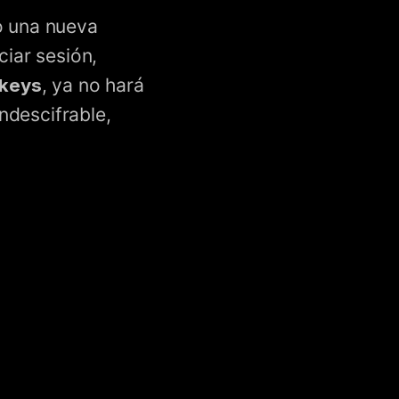
o una nueva
ciar sesión,
skeys
, ya no hará
indescifrable,