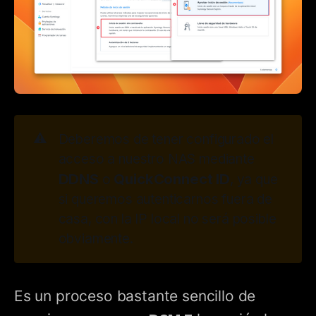
⚠️
Deberemos de tener configurado el
acceso a nuestro NAS mediante
DDNS
QuickConnect ID
o
, ya que
si queremos autenticarnos fuera de
casa, con la IP local no será posible
obviamente.
Es un proceso bastante sencillo de