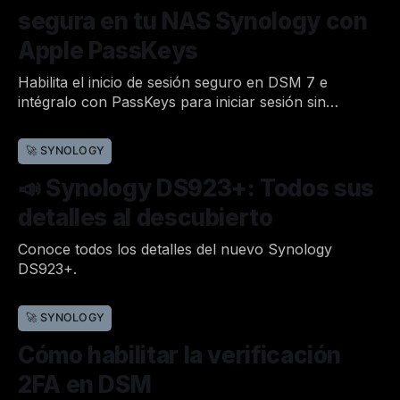
segura en tu NAS Synology con
Apple PassKeys
Habilita el inicio de sesión seguro en DSM 7 e
intégralo con PassKeys para iniciar sesión sin
contraseña.
Por Joan
9 de nov. de 2022
•
🚀 SYNOLOGY
📣 Synology DS923+: Todos sus
detalles al descubierto
Conoce todos los detalles del nuevo Synology
DS923+.
Por Joan
27 de oct. de 2022
•
🚀 SYNOLOGY
Cómo habilitar la verificación
2FA en DSM