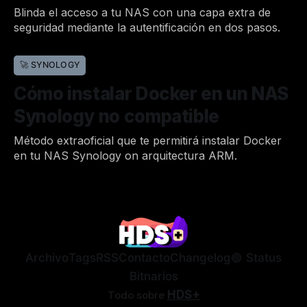
Blinda el acceso a tu NAS con una capa extra de
seguridad mediante la autentificación en dos pasos.
Por Joan
31 de oct. de 2022
•
🚀 SYNOLOGY
Cómo instalar Docker en un NAS
Synology no compatible
Método extraoficial que te permitirá instalar Docker
en tu NAS Synology on arquitectura ARM.
Por Joan
24 de oct. de 2022
•
Archivo
Tags
RSS
Contacto
Changelog
🟢 Status
Bitnarios
HDS+
Todo sobre