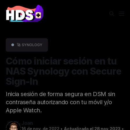
●
🚀 SYNOLOGY
Cómo iniciar sesión en tu
NAS Synology con Secure
Sign-In
Inicia sesión de forma segura en DSM sin
contraseña autorizando con tu móvil y/o
Apple Watch.
Joan
16 de nov. de 2022
•
Actualizado el 28 nov. 2023
•