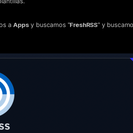
lantillas.
mos a
Apps
y buscamos "
FreshRSS
" y buscamo