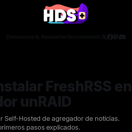
Donaciones
🗞️ Newsletter
Secciones
Info
stalar FreshRSS en
dor unRAID
or Self-Hosted de agregador de noticias.
primeros pasos explicados.