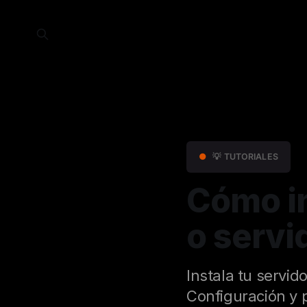
●
💡 TUTORIALES
Cómo in
o servi
Instala tu servid
Configuración y 