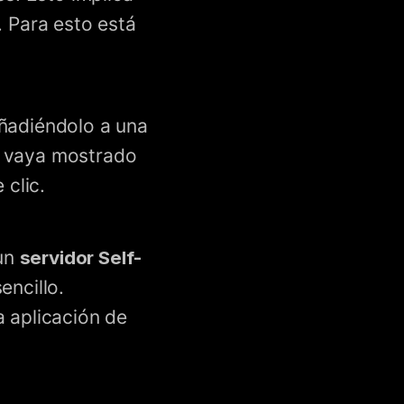
. Para esto está
añadiéndolo a una
s vaya mostrado
 clic.
 un
servidor Self-
encillo.
a aplicación de