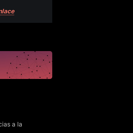
nlace
.
ias a la