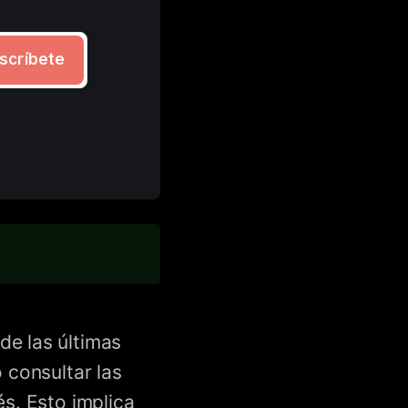
scríbete
de las últimas
 consultar las
és. Esto implica