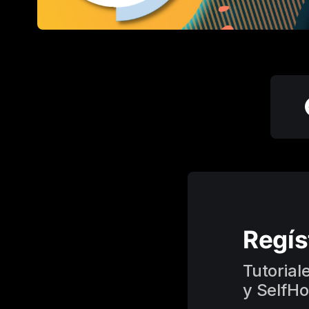
Regís
Tutorial
y SelfHo