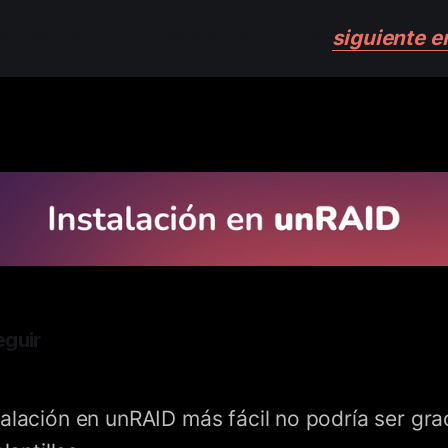
siguiente e
 el Feed de HDS+ podéis hacerlo con el
eguir
alación en unRAID más fácil no podría ser grac