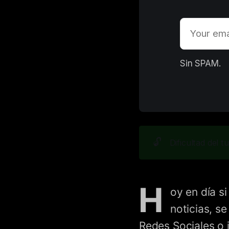
E
Sin SPAM. 
🔓
Dificultad del tu
H
oy en día s
noticias, s
Redes Sociales o i