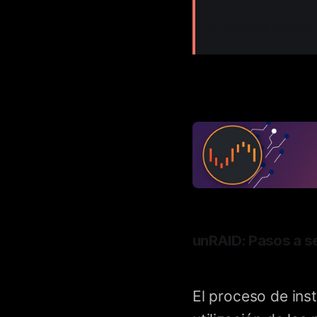
Si queréis añadir
unRAID: Pasos a s
El proceso de inst