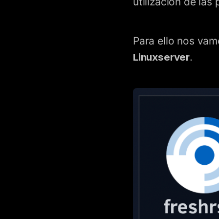
utilización de las p
Para ello nos va
Linuxserver
.