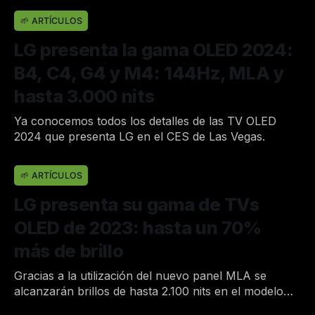
Por Joan
12 de ene. de 2024
•
🌱 ARTÍCULOS
LG presenta la gama OLED 2024:
B4, C4, G4 y M4: 144Hz, MLA y
hasta 3.000 nits
Ya conocemos todos los detalles de las TV OLED
2024 que presenta LG en el CES de Las Vegas.
Por Joan
29 de nov. de 2023
•
🌱 ARTÍCULOS
LG presenta su gama de TVs
OLED de 2023: hasta un 70%
más de brillo
Gracias a la utilización del nuevo panel MLA se
alcanzarán brillos de hasta 2.100 nits en el modelo
G3.
Por Joan
2 de ene. de 2023
•