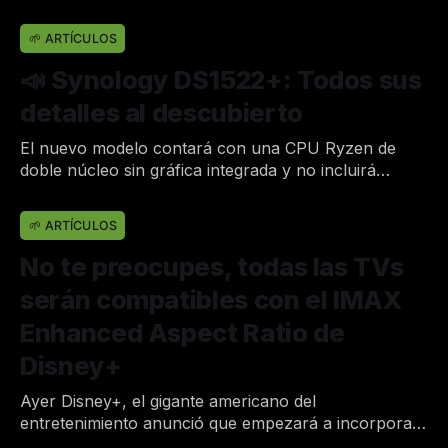
Por Joan
6 de jun. de 2022
•
🌱 ARTÍCULOS
📣 Synology DS1522+: Todos sus
detalles al descubierto
El nuevo modelo contará con una CPU Ryzen de
doble núcleo sin gráfica integrada y no incluirá
puertos 2.5GbE.
Por Joan
30 de abr. de 2022
•
🌱 ARTÍCULOS
No te preocupes, todas las TVs
serán compatibles con el IMAX
Enhanced Aspect Ratio de
Disney+
Ayer Disney+, el gigante americano del
entretenimiento anunció que empezará a incorporar
en su catálogo películas con formato IMAX