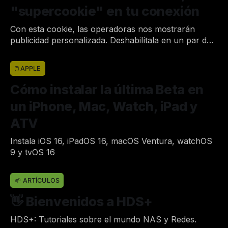
"supercookie" en tu conexión
Con esta cookie, las operadoras nos mostrarán
publicidad personalizada. Deshabilítala en un par de
segundos.
Por Joan
12 de jun. de 2022
•
🖱 APPLE
Cómo instalar la última Beta en
un iPhone, Mac, Watch, iPad y
ATV
Instala iOS 16, iPadOS 16, macOS Ventura, watchOS
9 y tvOS 16
Por Joan
10 de jun. de 2022
•
🌱 ARTÍCULOS
👋 Bienvenidos a HDS+
HDS+: Tutoriales sobre el mundo NAS y Redes.