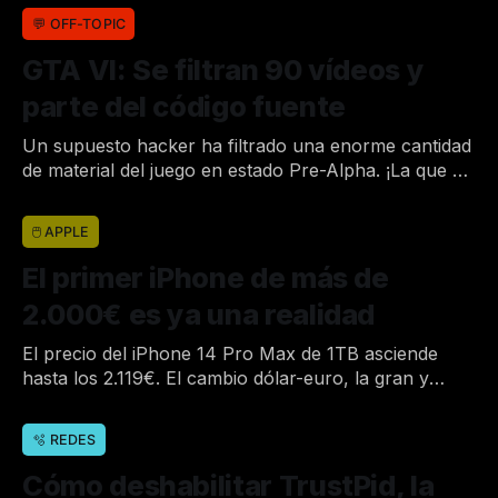
💬 OFF-TOPIC
GTA VI: Se filtran 90 vídeos y
parte del código fuente
Un supuesto hacker ha filtrado una enorme cantidad
de material del juego en estado Pre-Alpha. ¡La que se
va a liar!
Por Joan
18 de sep. de 2022
•
🖱 APPLE
El primer iPhone de más de
2.000€ es ya una realidad
El precio del iPhone 14 Pro Max de 1TB asciende
hasta los 2.119€. El cambio dólar-euro, la gran y
única culpable.
Por Joan
8 de sep. de 2022
•
🫧 REDES
Cómo deshabilitar TrustPid, la