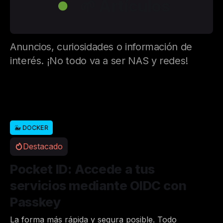
🌱 Artículos
●
Anuncios, curiosidades o información de
interés. ¡No todo va a ser NAS y redes!
🐳 DOCKER
Destacado
Pocket ID: Accede a tus
servicios mediante OIDC con
Passkey
La forma más rápida y segura posible. Todo