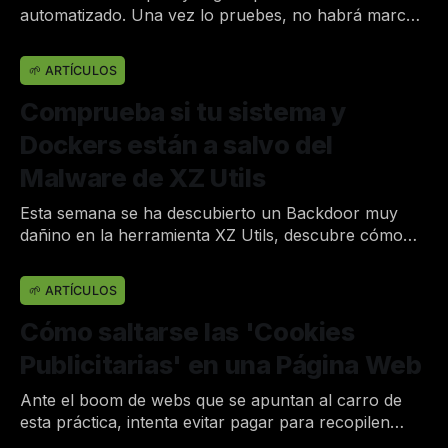
automatizado. Una vez lo pruebes, no habrá marcha
atrás.
Por Joan
25 de may. de 2025
•
🌱 ARTÍCULOS
Comprueba si tu sistema y
Dockers están a salvo del
Malware de XZ Utils
Esta semana se ha descubierto un Backdoor muy
dañino en la herramienta XZ Utils, descubre cómo
saber si estás afectado en alguno de tus servicios.
Por Joan
1 de abr. de 2024
•
🌱 ARTÍCULOS
Cómo saltarse las 'Cookies
Publicitarias' en una Página Web
Ante el boom de webs que se apuntan al carro de
esta práctica, intenta evitar pagar para recopilen
información y comercialicen con tus datos.